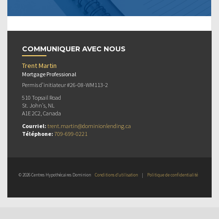
COMMUNIQUER AVEC NOUS
Trent Martin
Mortgage Professional
Permis d’initiateur #26-08-WM113-2
510 Topsail Road
St. John's, NL
A1E 2C2, Canada
Courriel:
trent.martin@dominionlending.ca
Téléphone:
709-699-0221
© 2026 Centres Hypothécaires Dominion
Conditions d’utilisation
|
Politique de confidentialité