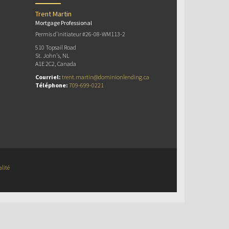
Trent Martin
Mortgage Professional
Permis d’initiateur #26-08-WM113-2
510 Topsail Road
St. John's, NL
A1E 2C2, Canada
Courriel:
trent.martin@dominionlending.ca
Téléphone:
709-699-0221
alité