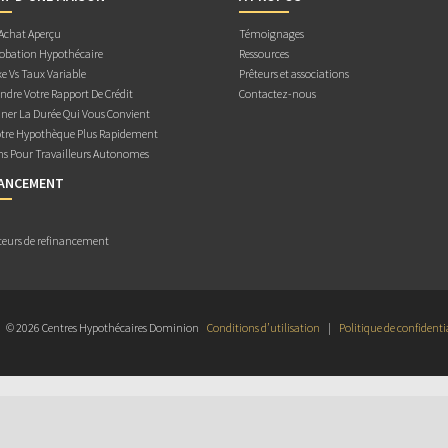
 Achat Aperçu
Témoignages
obation Hypothécaire
Ressources
e Vs Taux Variable
Prêteurs et associations
dre Votre Rapport De Crédit
Contactez-nous
ner La Durée Qui Vous Convient
otre Hypothèque Plus Rapidement
ns Pour Travailleurs Autonomes
NANCEMENT
teurs de refinancement
© 2026 Centres Hypothécaires Dominion
Conditions d’utilisation
|
Politique de confidenti