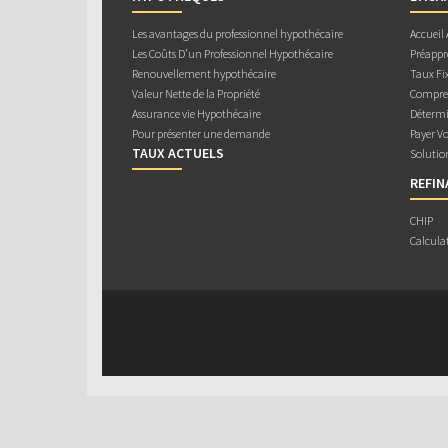
Les avantages du professionnel hypothécaire
Accueil
Les Coûts D’un Professionnel Hypothécaire
Préappr
Renouvellement hypothécaire
Taux Fix
Valeur Nette de la Propriété
Compren
Assurance vie Hypothécaire
Détermi
Pour présenter une demande
Payer V
TAUX ACTUELS
Solutio
REFI
CHIP
Calcula