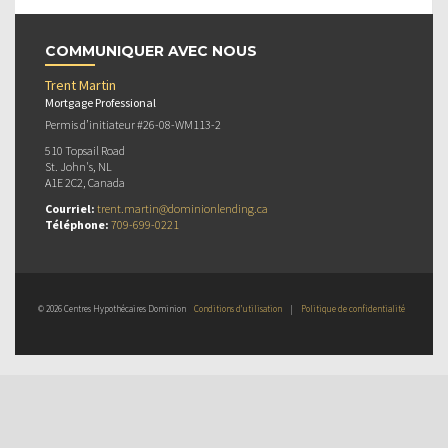
COMMUNIQUER AVEC NOUS
Trent Martin
Mortgage Professional
Permis d’initiateur #26-08-WM113-2
510 Topsail Road
St. John's, NL
A1E 2C2, Canada
Courriel:
trent.martin@dominionlending.ca
Téléphone:
709-699-0221
© 2026 Centres Hypothécaires Dominion
Conditions d’utilisation
|
Politique de confidentialité