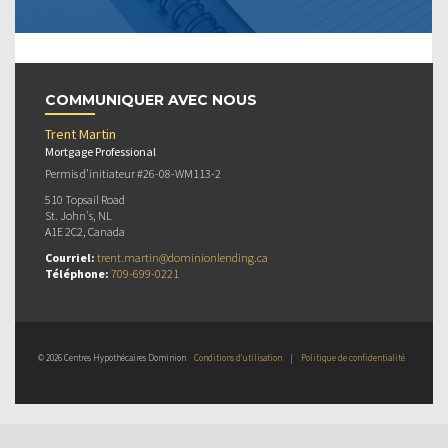
COMMUNIQUER AVEC NOUS
Trent Martin
Mortgage Professional
Permis d’initiateur #26-08-WM113-2
510 Topsail Road
St. John's, NL
A1E 2C2, Canada
Courriel:
trent.martin@dominionlending.ca
Téléphone:
709-699-0221
© 2026 Centres Hypothécaires Dominion
Conditions d’utilisation
|
Politique de confidentialité